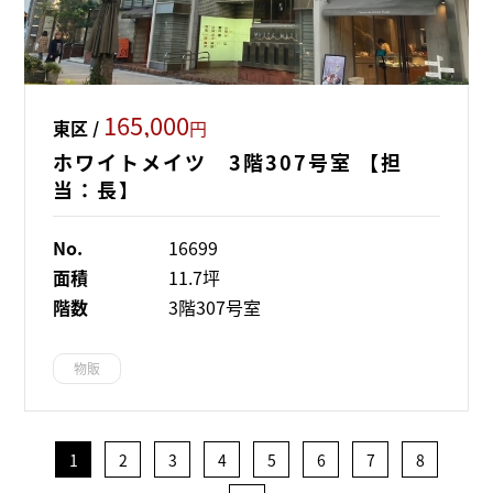
165,000
東区 /
円
ホワイトメイツ 3階307号室 【担
当：長】
No.
16699
面積
11.7坪
階数
3階307号室
物販
1
2
3
4
5
6
7
8