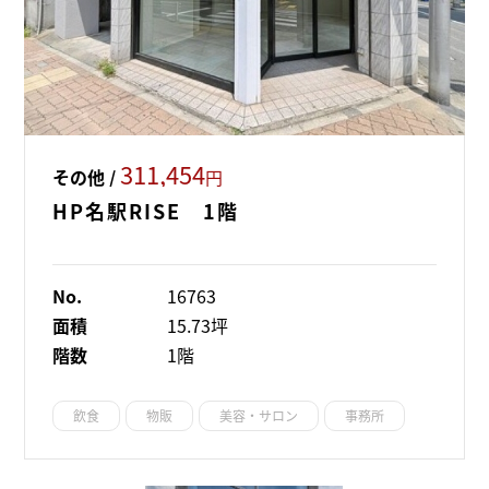
311,454
その他 /
円
HP名駅RISE 1階
No.
16763
面積
15.73坪
階数
1階
飲食
物販
美容・サロン
事務所