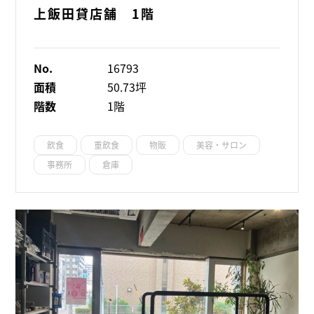
上飯田貸店舗 1階
No.
16793
面積
50.73坪
階数
1階
飲食
重飲食
物販
美容・サロン
事務所
倉庫