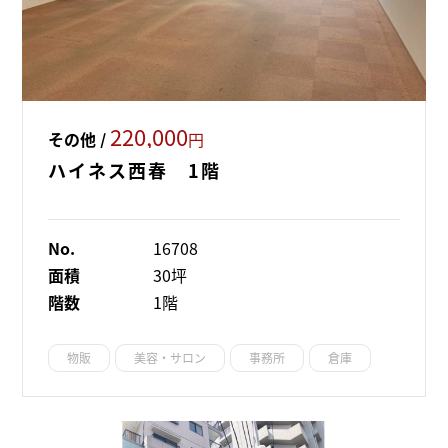
220,000
その他 /
円
ハイネス西春 1階
No.
16708
面積
30坪
階数
1階
物販
美容・サロン
事務所
倉庫