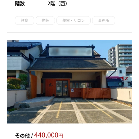
階数
2階（西）
飲食
物販
美容・サロン
事務所
440,000
その他 /
円