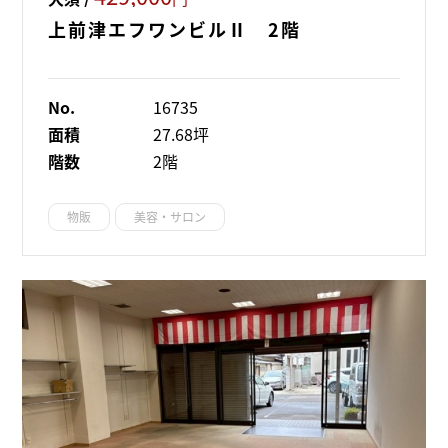
上前津エフワンビルⅡ 2階
No.
16735
面積
27.68坪
階数
2階
物販
美容・サロン