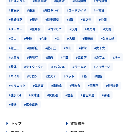
#日建の推し
#無償譲渡
#居抜き
#内装譲渡
#造作譲渡
#古民家
#路面
#外観キレイ
#ロードサイド
#一棟貸
#幹線道路
#駅近
#駐車場有
#1階
#商店街
#公園
#スーパー
#繁華街
#コンビニ
#伏見
#丸の内
#大須
#金山
#千種
#今池
#栄
#名駅
#御器所
#久屋大通
#覚王山
#藤が丘
#星ヶ丘
#本山
#新栄
#女子大
#大曽根
#矢場町
#焼肉
#中華
#飲食店
#カフェ
#バー
#整体
#テイクアウト
#アパレル
#ラーメン
#マッサージ
#ネイル
#サロン
#エステ
#ペット
#塾
#物販
#クリニック
#美容室
#重飲食
#軽飲食
#事務所
#徒歩1分
#徒歩5分
#大津通
#伏見通
#住吉
#若宮大通
#錦通
#桜通
#広小路通
トップ
賃貸物件