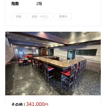
階数
2階
物販
美容・サロン
事務所
341,000
その他 /
円