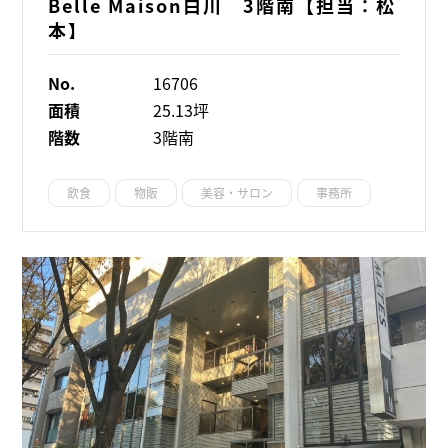
Belle Maison白川 3階南【担当：松
本】
No.
16706
面積
25.13坪
階数
3階南
飲食
物販
美容・サロン
事務所