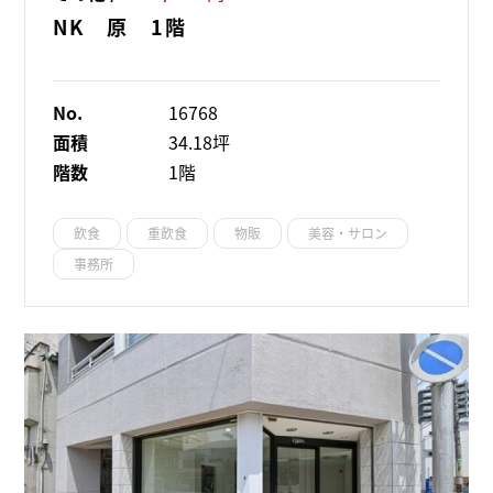
NK 原 1階
No.
16768
面積
34.18坪
階数
1階
飲食
重飲食
物販
美容・サロン
事務所