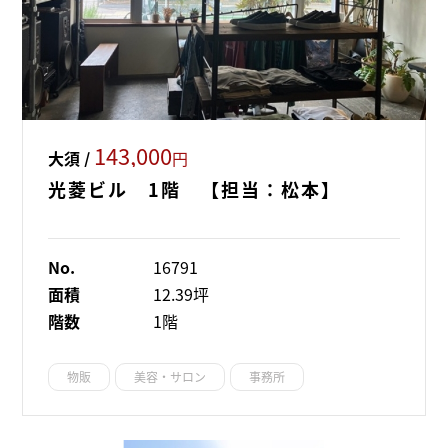
143,000
大須 /
円
光菱ビル 1階 【担当：松本】
No.
16791
面積
12.39坪
階数
1階
物販
美容・サロン
事務所