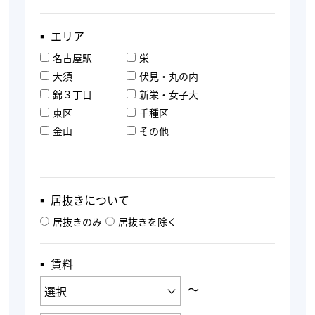
▪︎ エリア
名古屋駅
栄
大須
伏見・丸の内
錦３丁目
新栄・女子大
東区
千種区
金山
その他
▪︎ 居抜きについて
居抜きのみ
居抜きを除く
▪︎ 賃料
〜