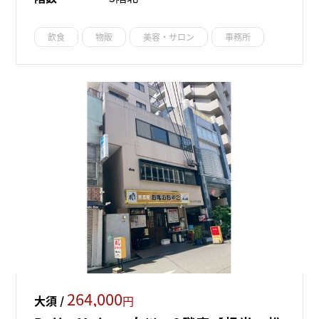
飲食
物販
美容・サロン
事務所
264,000
大須 /
円