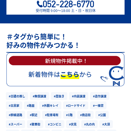
052-228-6770
受付時間 9:00〜18:00 土・日・祝日休
＃タグから簡単に！
好みの物件がみつかる！
#日建の推し
#無償譲渡
#居抜き
#内装譲渡
#造作譲渡
#古民家
#路面
#外観キレイ
#ロードサイド
#一棟貸
#幹線道路
#駅近
#駐車場有
#1階
#商店街
#公園
#スーパー
#繁華街
#コンビニ
#伏見
#丸の内
#大須