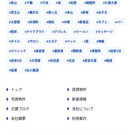
#金山
#千種
#今池
#栄
#名駅
#御器所
#久屋大通
#覚王山
#藤が丘
#星ヶ丘
#本山
#新栄
#女子大
#大曽根
#矢場町
#焼肉
#中華
#飲食店
#カフェ
#バー
#整体
#テイクアウト
#アパレル
#ラーメン
#マッサージ
#ネイル
#サロン
#エステ
#ペット
#塾
#物販
#クリニック
#美容室
#重飲食
#軽飲食
#事務所
#徒歩1分
#徒歩5分
#大津通
#伏見通
#住吉
#若宮大通
#錦通
#桜通
#広小路通
トップ
賃貸物件
売買物件
新着情報
日建ブログ
当社について
会社概要
利用案内