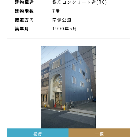
建物構造
鉄筋コンクリート造(RC)
建物階数
7階
接道方向
南側公道
築年月
1990年5月
投資
一棟