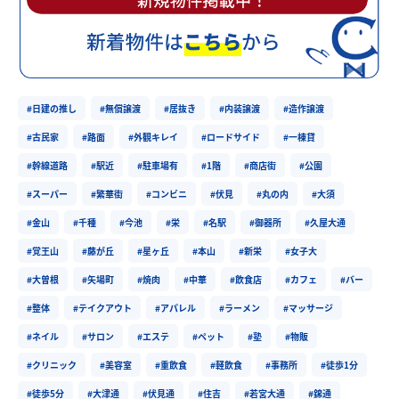
#日建の推し
#無償譲渡
#居抜き
#内装譲渡
#造作譲渡
#古民家
#路面
#外観キレイ
#ロードサイド
#一棟貸
#幹線道路
#駅近
#駐車場有
#1階
#商店街
#公園
#スーパー
#繁華街
#コンビニ
#伏見
#丸の内
#大須
#金山
#千種
#今池
#栄
#名駅
#御器所
#久屋大通
#覚王山
#藤が丘
#星ヶ丘
#本山
#新栄
#女子大
#大曽根
#矢場町
#焼肉
#中華
#飲食店
#カフェ
#バー
#整体
#テイクアウト
#アパレル
#ラーメン
#マッサージ
#ネイル
#サロン
#エステ
#ペット
#塾
#物販
#クリニック
#美容室
#重飲食
#軽飲食
#事務所
#徒歩1分
#徒歩5分
#大津通
#伏見通
#住吉
#若宮大通
#錦通