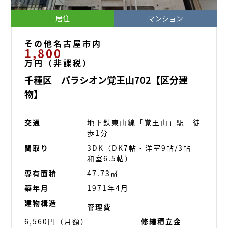
居住
マンション
その他名古屋市内
1,800
万円（非課税）
千種区 パラシオン覚王山702【区分建
物】
交通
地下鉄東山線「覚王山」駅 徒
歩1分
間取り
3DK（DK7帖・洋室9帖/3帖
和室6.5帖）
専有面積
47.73㎥
築年月
1971年4月
建物構造
管理費
6,560円（月額）
修繕積立金