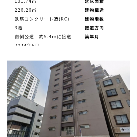
101.74㎡
延床面積
226.26㎡
建物構造
鉄筋コンクリート造(RC)
建物階数
3階
接道方向
南側公道 約5.4ｍに接道
築年月
2024年6月