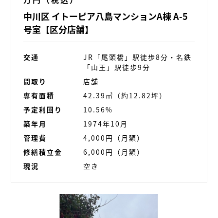
中川区 イトーピア八島マンションA棟 A-5
号室【区分店舗】
交通
JR「尾頭橋」駅徒歩8分・名鉄
「山王」駅徒歩9分
間取り
店舗
専有面積
42.39㎡（約12.82坪）
予定利回り
10.56%
築年月
1974年10月
管理費
4,000円（月額）
修繕積立金
6,000円（月額）
現況
空き