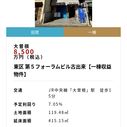
投資
一棟
大曽根
8,500
万円（税込）
東区 第５フォーラムビル古出来【一棟収益
物件】
交通
JR中央線「大曽根」駅 徒歩1
5分
予定利回り
7.05%
土地面積
119.48㎡
延床面積
415.15㎡