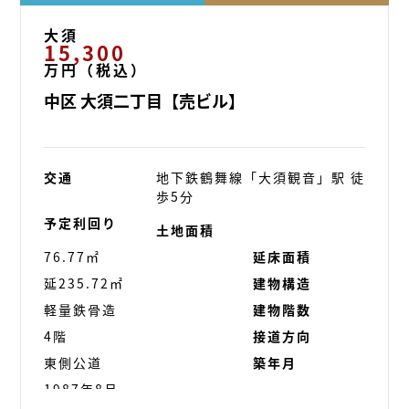
大須
15,300
万円（税込）
中区 大須二丁目【売ビル】
交通
地下鉄鶴舞線「大須観音」駅 徒
歩5分
予定利回り
土地面積
76.77㎡
延床面積
延235.72㎡
建物構造
軽量鉄骨造
建物階数
4階
接道方向
東側公道
築年月
1987年8月