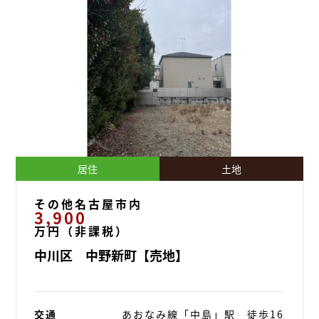
居住
土地
その他名古屋市内
3,900
万円（非課税）
中川区 中野新町【売地】
交通
あおなみ線「中島」駅 徒歩16