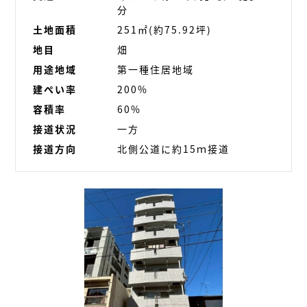
分
土地面積
251㎡(約75.92坪)
地目
畑
用途地域
第一種住居地域
建ぺい率
200%
容積率
60%
接道状況
一方
接道方向
北側公道に約15ｍ接道