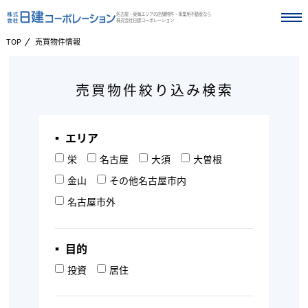
名古屋・東海エリアの店舗物件・事業用不動産なら
株式会社日建コーポレーション
TOP
売買物件情報
売買物件絞り込み検索
▪︎ エリア
栄
名古屋
大須
大曽根
金山
その他名古屋市内
名古屋市外
▪︎ 目的
投資
居住