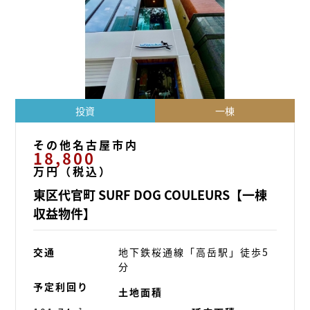
投資
一棟
その他名古屋市内
18,800
万円（税込）
東区代官町 SURF DOG COULEURS【一棟
収益物件】
交通
地下鉄桜通線「高岳駅」徒歩5
分
予定利回り
土地面積