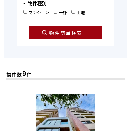
▪︎ 物件種別
マンション
一棟
土地
9
物件数
件