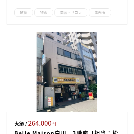
飲食
物販
美容・サロン
事務所
264,000
大須 /
円
Belle Maison白川 3階南【担当：松