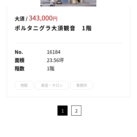
343,000
大須 /
円
ポルタニグラ大須観音 1階
No.
16184
面積
23.56坪
階数
1階
物販
美容・サロン
事務所
1
2