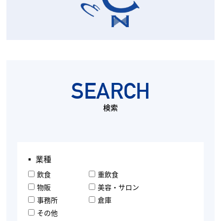
SEARCH
検索
▪︎ 業種
飲食
重飲食
物販
美容・サロン
事務所
倉庫
その他