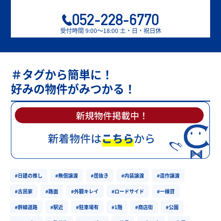
052-228-6770
受付時間 9:00〜18:00 土・日・祝日休
＃タグから簡単に！
好みの物件がみつかる！
#日建の推し
#無償譲渡
#居抜き
#内装譲渡
#造作譲渡
#古民家
#路面
#外観キレイ
#ロードサイド
#一棟貸
#幹線道路
#駅近
#駐車場有
#1階
#商店街
#公園