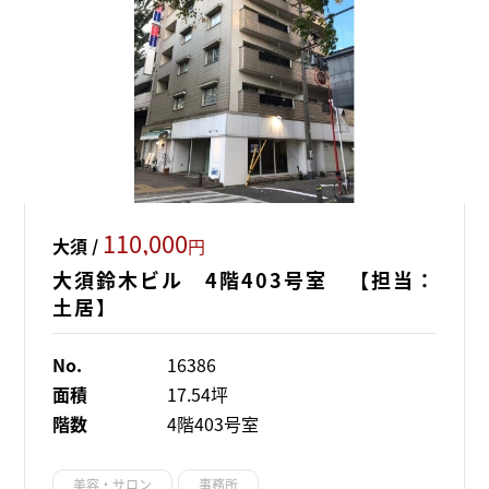
110,000
大須 /
円
大須鈴木ビル 4階403号室 【担当：
土居】
No.
16386
面積
17.54坪
階数
4階403号室
美容・サロン
事務所