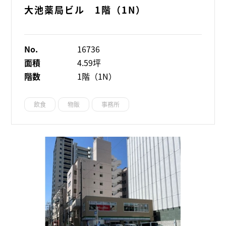
大池薬局ビル 1階（1N）
No.
16736
面積
4.59坪
階数
1階（1N）
飲食
物販
事務所