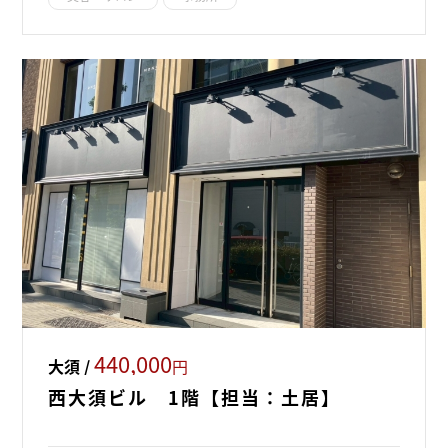
440,000
大須 /
円
西大須ビル 1階【担当：土居】