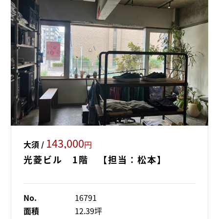
143,000
大須 /
円
光菱ビル 1階 【担当：松本】
No.
16791
面積
12.39坪